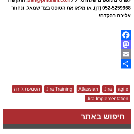
לפרטים נוספים שלחו מייל ל
dan@pmteam.co.il
, התקשרו
052-5259968 (דן), או מלאו את הטופס בצד שמאל, ונחזור
אליכם בהקדם!
Facebook
Mastodon
Email
Share
agile
Jira
Atlassian
Jira Training
הטמעת ג'ירה
Jira Implementation
חיפוש באתר