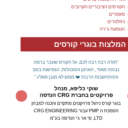
והמועיל.
עשית לנו "סדר" בשימוש מושכל
MS
PROJECT
בכלי
ה
וכיצד ניתן לרתום אותו לטובתנו
ולא אותנו לטובתו...
תודה על המקצועיות
המרשימה, על הידע הרב ועל העצות החשובות.
אין
דומה לימוד כלי מסוג זה ממומחה תוכן עם ניסיון
רב שעוסק באופן פעיל בניהול הפרויקטים, ללימוד
קורס "בית ספר"
סטנדרטי.
אין ספק שהבחירה בך
להעברת הקורס הייתה בחירה מוצלחת ביותר.
אנחנו מצפים בסקרנות לבחון את עצמנו במבחן
המעשה בשטח.
בוודאי נמשיך להיות בקשר עם
התקדמות היישום בפועל.
תודה ובהערכה רבה,
אהרון וייס , מנהל הנדסה, חברת ריאון
מקבוצת פלסאון
MS Project בוגר קורס
בשילוב עקרונות בקרה
ותכנון