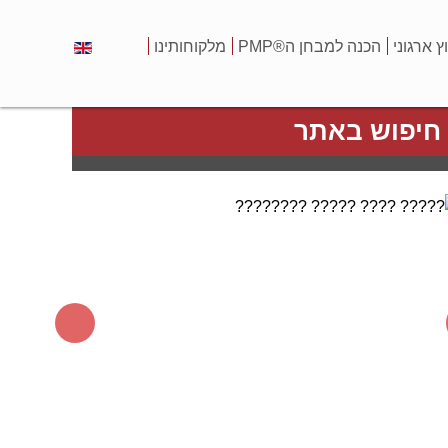
וץ ארגוני
הכנה למבחן ה®PMP
מלקוחותינו
חיפוש באתר
צור קשר
שם מלא:
(*)
דואר אלקטרוני:
(*)