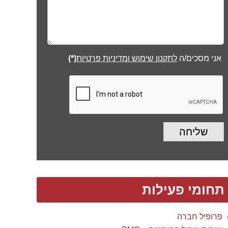
שליחה
תחומי פעילות
פרופיל חברה
שירותי ניהול פרויקטים – PMO
מערכות מידע ותוכנה
בינוי ותשתיות
מוליכים למחצה
פארמה
פיתוח כלים תומכים
ייעוץ ארגוני
הדרכות וסדנאות
הסמכות ארגון ה-® PMI