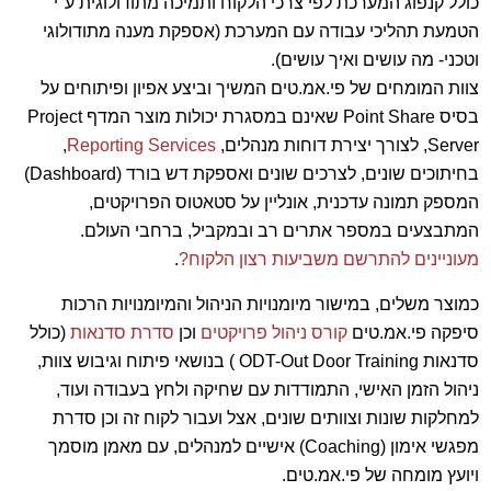
כולל קנפוג המערכת לפי צרכי הלקוח ותמיכה מתודולוגית ע"י
הטמעת תהליכי עבודה עם המערכת (אספקת מענה מתודולוגי
וטכני- מה עושים ואיך עושים).
צוות המומחים של פי.אמ.טים המשיך וביצע אפיון ופיתוחים על
בסיס Point Share שאינם במסגרת יכולות מוצר המדף Project
Server, לצורך יצירת דוחות מנהלים,
Reporting Services
,
בחיתוכים שונים, לצרכים שונים ואספקת דש בורד (Dashboard)
המספק תמונה עדכנית, אונליין על סטאטוס הפרויקטים,
המתבצעים במספר אתרים רב ובמקביל, ברחבי העולם.
מעוניינים להתרשם משביעות רצון הלקוח?
.
כמוצר משלים, במישור מיומנויות הניהול והמיומנויות הרכות
סיפקה פי.אמ.טים
קורס ניהול פרויקטים
וכן
סדרת סדנאות
(כולל
סדנאות ODT-Out Door Training ) בנושאי פיתוח וגיבוש צוות,
ניהול הזמן האישי, התמודדות עם שחיקה ולחץ בעבודה ועוד,
למחלקות שונות וצוותים שונים, אצל ועבור לקוח זה וכן סדרת
מפגשי אימון (Coaching) אישיים למנהלים, עם מאמן מוסמך
ויועץ מומחה של פי.אמ.טים.