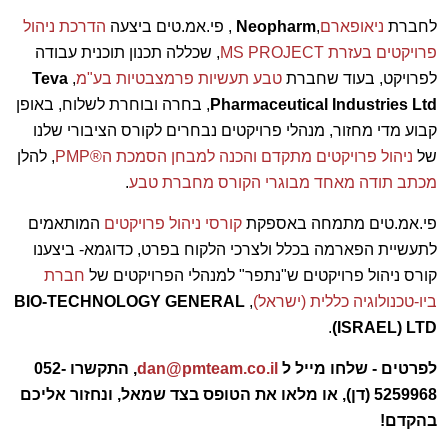
לחברת
ניאופארם
,
Neopharm
, פי.אמ.טים ביצעה
הדרכת ניהול
פרויקטים בעזרת MS PROJECT
, שכללה תכנון תוכנית עבודה
לפרויקט, בעוד שחברת
טבע תעשיות פרמצבטיות בע"מ
,
Teva
Pharmaceutical Industries Ltd
, בחרה ובוחרת לשלוח, באופן
קבוע מדי מחזור, מנהלי פרויקטים נבחרים לקורס הציבורי שלנו
של
ניהול פרויקטים מתקדם והכנה למבחן הסמכת ה®PMP
, להלן
מכתב תודה מאחד מבוגרי הקורס מחברת טבע
.
פי.אמ.טים מתמחה באספקת
קורסי ניהול פרויקטים
המותאמים
לתעשיית הפארמה בכלל ולצרכי הלקוח בפרט, כדוגמא- ביצענו
קורס ניהול פרויקטים ש"נתפר" למנהלי הפרויקטים של
חברת
ביו-טכנולוגיה כללית (ישראל)
,
BIO-TECHNOLOGY GENERAL
.
(ISRAEL) LTD
לפרטים - שלחו מייל ל
dan@pmteam.co.il
,
התקשרו 052-
5259968 (דן), או מלאו את הטופס בצד שמאל, ונחזור אליכם
בהקדם!