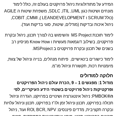
המידע על מתודולוגיות ניהול פרויקטים בעולם זה, כולל לימוד
מונחים ושיטות כגון
UML
,
ITIL
,
SDLC
, משפחת שיטות ה
AGILE
(כולל
SCRUM
ו
DEVELOPMENT
LEAN
),
CMMI
,
COBIT
,
ניהול איכות ובדיקות (מודלים, שיטות, סוגי בדיקות ועוד).
לימוד תוכנת
MS Project
והשימוש בה לצורך תכנון, ניהול ובקרת
פרויקטים, בשילוב דוגמאות מעשיות ו
Know How
מניסיון רב
בשנים של תכנון ובקרת פרויקטים ב
Project
MS
.
לימוד כישורים בינאישיים, פיתוח מנהלים, בנייה וניהול של צוות,
מיומנויות רכות, תקשורת וניהול מו"מ.
חלוקה למודולים
מודול 1: מפגשים 1 – 9 ,הכרת עולם ניהול הפרויקטים
ופרקטיקות ניהול פרויקטים בשטחי הידע העיקריים, לפי
ה®
PMBOK: ניהול אינטגרציה ושינויים בפרויקט, הגדרה וניהול
תכולה בפרויקט, תכנון וניהול זמן ולו"ז בפרויקט, תכנון וניהול עלויות
ובקרה תקציבית, מדדים פיננסים: ROI, BCR, NPV ועוד, ניהול