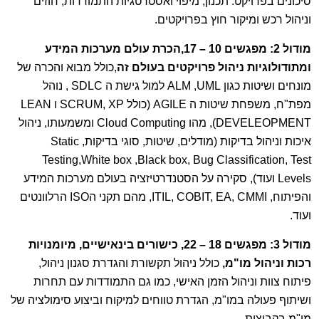
סיכונים בפרויקט: תכנון, מיפוי ואסטרטגיות התמודדות, חוזים
וניהול רכש ומיקור חוץ בפרויקטים.
מודול 2: מפגשים 10 – 17,הכרת עולם מערכות המידע
ומתודולוגיות ניהול פרויקטים בעולם זה
,כולל מבוא והכרה של
מונחים ושיטות כגון ALM ,UML למול גישת ה SDLC , נוהל
מפת"ח, משפחת שיטות ה AGILE (כולל SCRUM, XP ו LEAN
DEVELEOPMENT), מהו Cloud Computing ומשמעותו, ניהול
איכות וניהול בדיקות (מודלים, שיטות, סוגי בדיקות, Static
Testing,White box ,Black box, Bug Classification, Test
Levels ועוד), סקירה על הסטנדרטיזציה בעולם מערכות המידע
והפיתוח, ITIL, COBIT, EA, CMMI, מהם תקני הISO הרלוונטים
ועוד.
מודול 3: מפגשים 18 – 22, כישורים בינאישיים, מיומנויות
רכות וניהול מו"מ,
כולל ניהול תקשורת והגדרת סגנון ניהול,
פיתוח צוות וניהול הזמן האישי, כמו גם התמודדות עם תחרות
ושיתוף פעולה במו"מ, הגדרת טווחים למיקוח וביצוע סימולציה של
מו"מ בקבוצות.