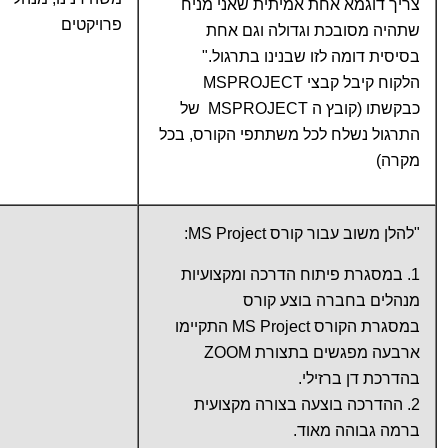
צריך דוגמא אחת אמיתית שאני מניח
פרויקטים
שתהיה מסובכת וגדולה וגם אחת
בסיסית דומה לזו שבנינו בתרגול."
הלקוח קיבל קבצי MSPROJECT
כבקשתו (קובץ ה MSPROJECT של
התרגול נשלח לכל משתתפי הקורס, בכל
מקרה)
"להלן משוב עבור קורס MS Project:
1. במסגרת פיתוח הדרכה ומקצועיות
מנהלים בחברה בוצע קורס
במסגרת הקורס MS Project התקיימו
ארבעה מפגשים בתצורת ZOOM
בהדרכת דן ברזילי.
2. ההדרכה בוצעה בצורה מקצועית
ברמה גבוהה מאוד.