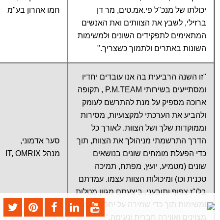
יכולתו של מנכ"ל פי.אמ.טים, מר דן
חמו אהרון בע"מ
ברזילי, לשבץ את הצוותים ואת האנשים
המתאימים לתפקידים השונים ולמשימות
השונות באתרים ולתמוך כשצריך."
"זו השנה הרביעית בה אנו עובדים יחדיו
ומסתייעים בשירותי P.M.TEAM , תקופה
ארוכה מספיק על מנת להתרשם לעומק
ולהביע את הערכתי למקצועיות, מסירות
וממוקדות שלך ושל הצוות. לאורך כל
הדרך התרשמתי מניהולך את הצוות, תוך
סער אדמוני,
כדי הפעלת מומחים שונים בנושאים
מנהל IT, OMRIX
שונים (מטמיע, יועץ, מפתח, תמיכה
טכנית וכו) ומיכולות הצוות עצמו. עמדתם
בלו"ז צפוף ותובעני, ביצעתם מגוון מטלות
ומשימות תוך כדי שמירה על יחסי אנוש
מצוינים ואווירה חברית ונעימה."