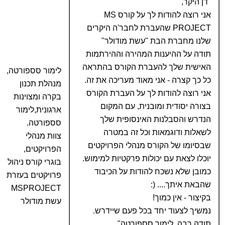
"דן היקר,
אני רוצה להודות לך על קורס MS
PROJECT שהעברת לחבר'ה היקרים
שלנו מחברת הבת "עשת מודולר"
תודה על ההיענות המהירה וההירתמות
האישית שלך להעברת הקורס בהתראה
לימור סספורטה,
כל כך קצרה - אני מאוד מעריכה את זה.
מנהלת תכנון
אני רוצה להודות לך על העברת הקורס
בקרה ומצוינות
בצורה יסודית ומובנית, עם המקום
ארגונית,לימור
הנדרש והסבלנות האינסופית שלך
סספורטה.
לשאלות ודוגמאות וכל זה במטרה
צוות מנהלי
שבסיומו של הקורס מנהלי הפרויקטים
הפרויקטים,
יוכלו לצאת עם יכולות פרקטיות למימוש.
בוגרי קורס ניהול
כמובן שלא נשכח להודות על הכיבוד
פרויקטים בעזרת
שהבאת איתך.... (:
MSPROJECT
בקיצור - אין כמוך!
עשת מודולר
נמשיך לצעוד יחד בכל פעם שיידרש.
תודה רבה, לימור סספורטה"