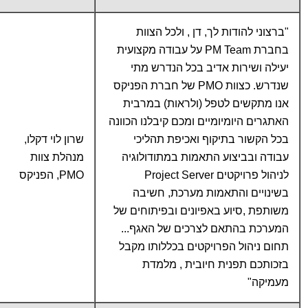
"ברצוני להודות לך, דן , ולכל הצוות
בחברת PM Team על עבודה מקצועית
יעילה ושירות אדיב בכל הנדרש מתי
שנדרש. כצוות PMO של חברת הפניקס
אנו מתקשים לטפל (ולראות) במרבית
האתגרים היומיומיים ומכם קיבלנו הכוונה
בכל הקשור בתיקוף ואכיפת תהליכי
שרון לוי דקלו,
עבודה ובביצוע התאמות במתודולוגיה
מנהלת צוות
לניהול פרויקטים Project Server
PMO, הפניקס
בשינויים והתאמות מערכת, חשיבה
משותפת ,סיוע באפיונים ובפיתוחים של
המערכת בהתאם לצרכים של האגף...
תחום ניהול הפרויקטים בכללותו מקבל
בזכותכם תפנית חיובית , מלמדת
מעמיקה"