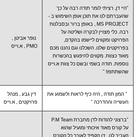
"היי דן, רציתי לומר תודה רבה על כך
שהעברתם לנו את תוכן אופן השימוש ב -
MS PROJECT , באופן ברור ובסבלנות
רבה. כלי מצויין לבקרה ושליטה על
נופר אביטן ,
הפרויקט ומקווים ליישמו בהקדם,
PMO , א.וייס
בפרויקטים שלנו. השכלנו וגם נהננו מכם
מאוד כצוות. מקווים להיפגש בהכשרות
נוספות. תודה בשמי ובשם כל צוות א.וייס
שהשתתפו! "
" המון תודה , היה כיף לראות ולשמוע את
דין גבע , מנהל
העשייה וההדרכה "
פרויקטים , א.וייס
"ברצוני להודות לדן מחברת P.M Team
על קורס מאוד איכותי ומועיל שהוא
העביר לנו. דן הקפיד לאורך כל הקורס