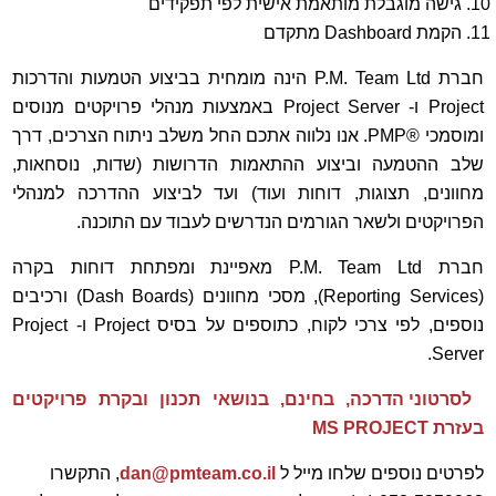
גישה מוגבלת מותאמת אישית לפי תפקידים
הקמת Dashboard מתקדם
חברת P.M. Team Ltd הינה מומחית בביצוע הטמעות והדרכות
Project ו- Project Server באמצעות מנהלי פרויקטים מנוסים
ומוסמכי ®PMP. אנו נלווה אתכם החל משלב ניתוח הצרכים, דרך
שלב ההטמעה וביצוע ההתאמות הדרושות (שדות, נוסחאות,
מחוונים, תצוגות, דוחות ועוד) ועד לביצוע ההדרכה למנהלי
הפרויקטים ולשאר הגורמים הנדרשים לעבוד עם התוכנה.
חברת P.M. Team Ltd מאפיינת ומפתחת דוחות בקרה
(Reporting Services), מסכי מחוונים (Dash Boards) ורכיבים
נוספים, לפי צרכי לקוח, כתוספים על בסיס Project ו- Project
Server.
לסרטוני הדרכה, בחינם, בנושאי תכנון ובקרת פרויקטים
בעזרת MS PROJECT
לפרטים נוספים שלחו מייל ל
dan@pmteam.co.il
, התקשרו