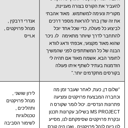
להעביר את הקורס בצורה מעניינת,
מקורית ונעימה למשתמש. מאוד אהבתי
את זה שדן בחר להראות מספר דרכים
אנדרי דרבקין ,
לביצוע כל פעולה, כדי שכל אחד יוכל
מנהל פרויקטים ,
להתחבר לדרך שיותר מתאימה לו. ניכר
א.וייס
שהוא מאוד מקצועי, אכפתי ודאג לוודא
הבנה של כל המשתתפים לפני שהמשיך
לחומר הבא. אשמח מאוד אם תהיה לי
הזדמנות בעתיד לשתף איתו פעולה
בקורסים מתקדמים יותר."
"שלום דן, כעת, לאחר שעבר זמן מה
לירון שושני ,
וכחברה המבצעת פרויקטים ומציעה
מנהל פרויקטים
פתרונות הנדסיים. יכול לומר שקורס ה
ותהליכים ,
MS PROJECT בשילוב עקרונות תכנון
טכנולוגיות
ובקרת פרויקטים שסיפקתם לנו, מסייע
לשימור הסביבה
לנו כיום לנהל פרויקטים , ואכן היה קורס