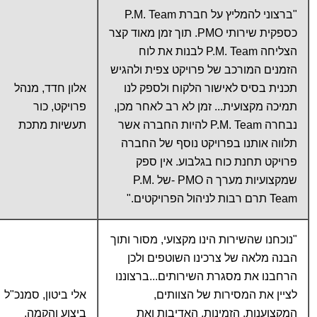
"ברצוני להמליץ על חברת P.M. Team
כספקית שירותי PMO. תוך זמן מאוד קצר
הצליחה P.M. Team לבנות את לוח
הזמנים המורכב של פרויקט צפית ולהגיש
תכנית בסיס לאישור הלקוח ולספק לנו
אלון חדד, מנהל
תמיכה מקצועית... זמן לא רב לאחר מכן,
פרויקט, כור
נבחרה P.M. Team להיות החברה אשר
תעשיות מתכת
תלווה אותנו בפרויקט נוסף של החברה
פרויקט תחנת כוח בגלבוע. אין ספק
שמקצועיות מערך ה PMO -של P.M.
Team תרם רבות לניהול הפרויקטים."
"נוכחנו שהשירות הינו מקצועי, מסור ותוך
הבנה מלאה של צרכינו השוטפים ולכן
הרחבנו את מסגרת השירותים...ברצוננו
לציין את המסירות של הצוותים,
אלי ביטון, סמנכ"ל
המקצוענות, הזמינות, האדיבות ואת
ביצוע והקמה,