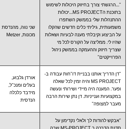
"...הרגשתי צורך בחיזוק היכולות לשימוש
בתוכנת הMS PROJECT...יכולות
ההתנהלות שלי בממשק השתפרו
משמעותית, גיליתי כלים חדשים שהקלו
שני נווה, מהנדסת
על הביצוע וקיבלתי מענה לבעיות ושאלות
מכונות, Metzer
שהיו לי. ממליצה על הקורס לכל מי
שצריך חיזוק וההעמקה בממשק ניהול
הפרוייקטים"
"דן הדריך אותנו בבניית דו"חות עבודה ב-
אורדן גלבוע,
MS PROJECT והיה זמין לכל שאלה
בעלים ומנכ"ל,
ופער. המענה היה מיידי ושירותי ונעשה
מידבד כלכלה
במקצועיות וענייניות. דן נתן שירות הרבה
הנדסית
מעבר למצופה"
"אבקש להודות לך ולאלי נקדימון על
סדנת הדרכה ב MS-PROJECT שבה