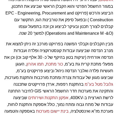
במגזר החשמל הפרטי והוא הקבלן הראשי שביצע את התכנון,
הביצוע והרכש (פרויקט EPC - Engineering, Procurement and
Construction ) ובפועל סיפק את טורבינות הגז, התקשר עם
קבלנים לצורך תכנון ובעיקר לביצוע וכן זכה בתפעול עצמו
(Operations and Maintenance M -&O) למשך 20 שנה.
מבין הקבלנים וקבלני המשנה בפרויקט מורכב זה ניתן למצוא את
מנרב הנדסה שביצעה עבודות קונסטרוקציה ופלדה ועבודות
הנדסה אזרחית (יציקות בטון בהיקף של כ- 30 אלף קוב וכו) וכן את
מפעלי מתכת קרית גת בע"מ,
כור מתכת
,
חמו אהרון
, העוגן
תעשיות פלדה ואלבר הנדסה ניהול וביצוע פרויקטים בע"מ,
שביצעו מגוון של עבודות צנרת ומתכת מורכבות והתקנת מערכות,
גלובל מטל בע"מ
בהתקנת רפפות, ארדן פרוייקטים שתכננה
והתקינה את מערכות חדר החשמל הראשי GIS לחיבור התחנה
לרשת הארצית ב-400KV,
אפקון התקנות ושירותים
שביצעה
עבודות של מתח גבוה ומתח נמוך, כולל אספקת והתקנת לוחות,
מערכת מז"א ואינסטלציה,
בינת יישום מערכות
באספקה והטמעה