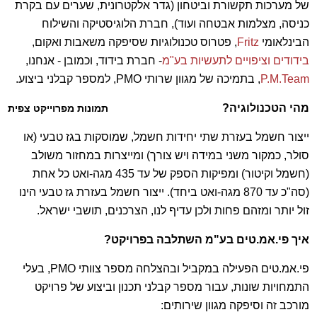
של מערכות תקשורת וביטחון (גדר אלקטרונית, שערים עם בקרת
כניסה, מצלמות אבטחה ועוד), חברת הלוגיסטיקה והשילוח
הבינלאומי
Fritz
, פטרוס טכנולוגיות שסיפקה משאבות ואקום,
בידודים וציפויים לתעשיות בע"מ
- חברת בידוד, וכמובן - אנחנו,
P.M.Team
, בתמיכה של מגוון שרותי PMO, למספר קבלני ביצוע.
מהי הטכנולוגיה?
תמונות מפרוייקט צפית
ייצור חשמל בעזרת שתי יחידות חשמל, שמוסקות בגז טבעי (או
סולר, כמקור משני במידה ויש צורך) ומייצרות במחזור משולב
(חשמל וקיטור) ומפיקות הספק של עד 435 מגה-ואט כל אחת
(סה"כ עד 870 מגה-ואט ביחד). ייצור חשמל בעזרת גז טבעי הינו
זול יותר ומזהם פחות ולכן עדיף לנו, הצרכנים, תושבי ישראל.
איך פי.אמ.טים בע"מ השתלבה בפרויקט?
פי.אמ.טים הפעילה במקביל ובהצלחה מספר צוותי PMO, בעלי
התמחויות שונות, עבור מספר קבלני תכנון וביצוע של פרויקט
מורכב זה וסיפקה מגוון שירותים: