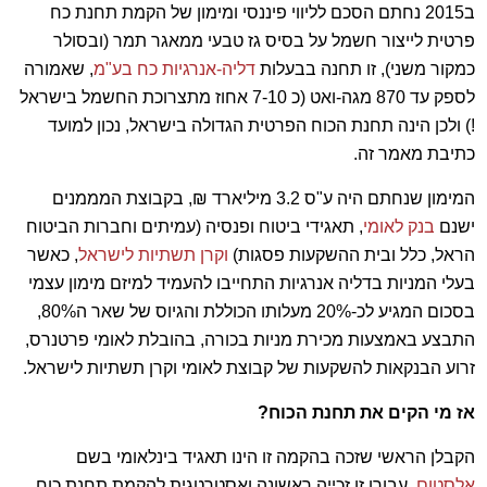
ב2015 נחתם הסכם לליווי פיננסי ומימון של הקמת תחנת כח
פרטית לייצור חשמל על בסיס גז טבעי ממאגר תמר (ובסולר
כמקור משני), זו תחנה בבעלות
דליה-אנרגיות כח בע"מ
, שאמורה
לספק עד 870 מגה-ואט (כ 7-10 אחוז מתצרוכת החשמל בישראל
!) ולכן הינה תחנת הכוח הפרטית הגדולה בישראל, נכון למועד
כתיבת מאמר זה.
המימון שנחתם היה ע"ס 3.2 מיליארד ₪, בקבוצת המממנים
ישנם
בנק לאומי
, תאגידי ביטוח ופנסיה (עמיתים וחברות הביטוח
הראל, כלל ובית ההשקעות פסגות)
וקרן תשתיות לישראל
, כאשר
בעלי המניות בדליה אנרגיות התחייבו להעמיד למיזם מימון עצמי
בסכום המגיע לכ-20% מעלותו הכוללת והגיוס של שאר ה80%,
התבצע באמצעות מכירת מניות בכורה, בהובלת לאומי פרטנרס,
זרוע הבנקאות להשקעות של קבוצת לאומי וקרן תשתיות לישראל.
אז מי הקים את תחנת הכוח?
הקבלן הראשי שזכה בהקמה זו הינו תאגיד בינלאומי בשם
אלסטום
, עבורו זו זכייה ראשונה ואסטרטגית להקמת תחנת כוח