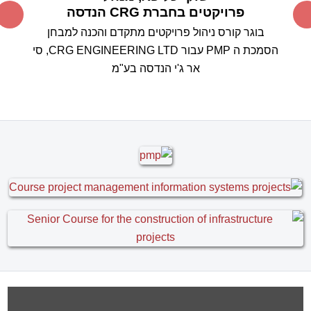
הרב ועל העצות החשובות.
אין דומה לימוד כלי מסוג זה
ממומחה תוכן עם ניסיון רב שעוסק באופן פעיל בניהול
הפרויקטים, ללימוד קורס "בית ספר"
סטנדרטי.
אין ספק
שהבחירה בך להעברת הקורס הייתה בחירה מוצלחת
ביותר.
אנחנו מצפים בסקרנות לבחון את עצמנו במבחן
המעשה בשטח.
בוודאי נמשיך להיות בקשר עם
התקדמות היישום בפועל.
תודה ובהערכה רבה,
אהרון וייס , מנהל הנדסה, חברת ריאון
מקבוצת פלסאון
MS Project בוגר קורס
בשילוב עקרונות בקרה ותכנון