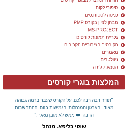
תודות והמלצות מבוגרי קורסים
סיפורי לקוח
כניסה לסטודנטים
מבחן לציון בקורס PMP
MS-PROJECT
גלריית תמונות קורסים
הקורסים הציבוריים הקרובים
מאמרים
ניוזלטרים
הטמעת ג'ירה
המלצות בוגרי קורסים
דן שלום רב,
רצינו להודות אישית על הקורס המלמד
והמועיל.
עשית לנו "סדר" בשימוש מושכל
MS
PROJECT
בכלי
ה
וכיצד ניתן לרתום אותו לטובתנו ולא
אותנו לטובתו...
תודה על המקצועיות המרשימה, על הידע