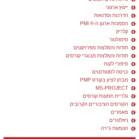
כניסה לסטודנטים
מבחן לציון בקורס PMP
MS-PROJECT
גלריית תמונות קורסים
הקורסים הציבוריים הקרובים
מאמרים
ניוזלטרים
הטמעת ג'ירה
המלצות בוגרי קורסים
דן שלום רב,
רצינו להודות אישית על הקורס המלמד
והמועיל.
עשית לנו "סדר" בשימוש מושכל
MS
PROJECT
בכלי
ה
וכיצד ניתן לרתום אותו לטובתנו ולא
אותנו לטובתו...
תודה על המקצועיות המרשימה, על הידע
הרב ועל העצות החשובות.
אין דומה לימוד כלי מסוג זה
ממומחה תוכן עם ניסיון רב שעוסק באופן פעיל בניהול