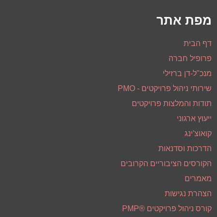
דף הבית
פרופיל חברה
מנכ"ל-דן ברזילי
שירותי ניהול פרויקטים - PMO
תודות והמלצות פרויקטים
ייעוץ ארגוני
קואוצ'ינג
הדרכות וסדנאות
הקורסים הציבוריים הקרובים
מאמרים
הצהרת נגישות
קורס ניהול פרויקטים ®PMP
קורס שיטות לניהול פרויקטי תוכנה ומערכות מידע
סדנאת ניהול פרויקטים בעזרת MS-PROJECT