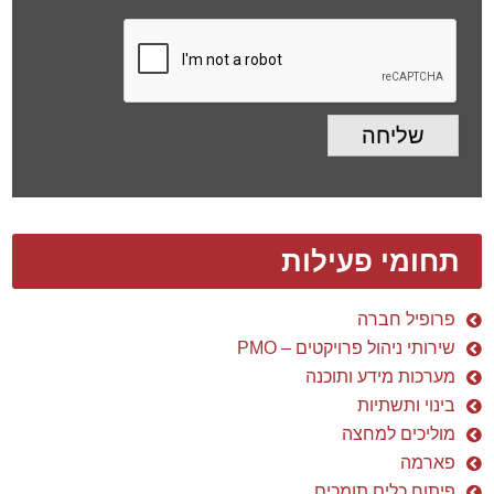
תחומי פעילות
פרופיל חברה
שירותי ניהול פרויקטים – PMO
מערכות מידע ותוכנה
בינוי ותשתיות
מוליכים למחצה
פארמה
פיתוח כלים תומכים
ייעוץ ארגוני
הדרכות וסדנאות
הסמכות ארגון ה-® PMI
קלריזן
סימולטור
תודות והמלצות מפרויקטים
תודות והמלצות מבוגרי קורסים
סיפורי לקוח