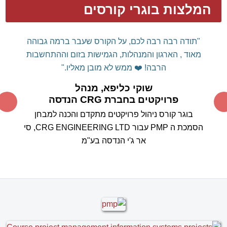
הפרויקטים, ללימוד קורס "בית ספר"
סטנדרטי.
אין ספק
שהבחירה בך להעברת הקורס הייתה בחירה מוצלחת
ביותר.
אנחנו מצפים בסקרנות לבחון את עצמנו במבחן
המעשה בשטח.
בוודאי נמשיך להיות בקשר עם
התקדמות היישום בפועל.
תודה ובהערכה רבה,
אהרון וייס , מנהל הנדסה, חברת ריאון
מקבוצת פלסאון
MS Project בוגר קורס
בשילוב עקרונות בקרה ותכנון