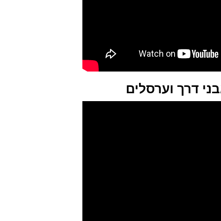
ני דרך וערסלים