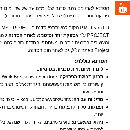
הסדנא לארגונים הינה סדנה של יומיים עד שלושה ימים המ
פרויקט) ותכנים טכניים (כיצד לבצע זאת בעזרת התוכנה).
PROJECT ע"י
אספקת יוזר וסיסמא לאתר הסדנה
לצור
Project באתר הנ"ל, גם לאחר תום הסדנה.
הסדנא כוללת:
לימוד מיומנויות טכניות בסיסיות.
תכנון תכולת הפרויקט:
קישורים בין משימות ומשמעותם, הגדרת אילוצי תאריכים
וחופשי ועוד.
מדיניות עבודה:
Fixed Duration/Work/Units וכיצד כדאי לעבוד.
תצוגות:
סקירת תצוגות ברירת המחדל והשימוש בהן (איך
יותר.
ניהול משאבים:
סוגי משאבים, הגדרת לוח שנה גלובלי
להצגת עומסי משאבים.