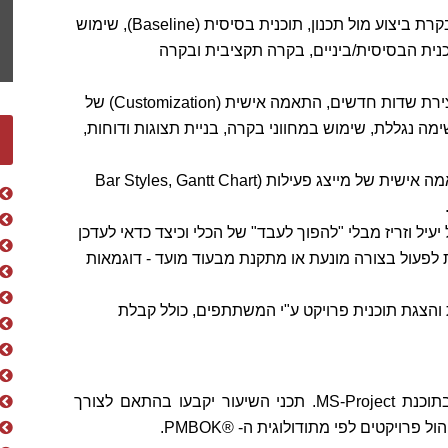
כיצד לבקר את הפרויקט נכון, בקרת ביצוע מול תכנון, תוכנית בסיסית (Baseline), שימוש
נית הבסיסית/ביניים, בקרה תקציבית ובקרה
בניית טבלאות, יצירת שדות חדשים, התאמה אישית (Customization) של
ה נגללת, שימוש במחווני בקרה, בניית תצוגות ודוחות,
עיצוב תצוגת הגאנט/גרף משאבים/ציר זמן, התאמה אישית של מייצג פעילות (Bar Styles, Gantt Chart
יעיל וזריז מבלי "להפוך לעבד" של הכלי וכיצד כדאי לעדכן
 לפעול בצורה מונעת או מתקנת מבעוד מועד - דוגמאות
והצגת תוכנית פרויקט ע"י המשתתפים, כולל קבלת
לחברות וליחידים המעוניינים לשפר ולהעמיק את הידע בתוכנת MS-Project. תכני השיעור יקבעו בהתאם לצורך
רויקטים לפי מתודולוגית ה- ®PMBOK.