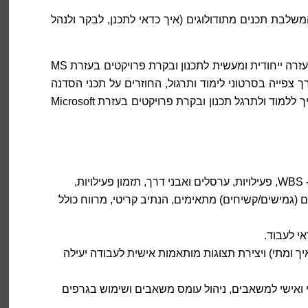
שלבת תכנים מתודולוגים (איך כדאי לתכנן, לבקר ולנהל
P.M. Team Ltd מקנה למשתתפי סדנת הMS PROJECT עזרה ייחודית ומעשית לתכנון ובקרת פרויקטים בעזרת MS
ך צפייה בסרטוני לימוד ותרגול, החוזרים על תכני הסדנה
ומעשירים בתכנים נוספים. משתתפי הסדנה יכולים להמשיך ללמוד ולתרגל תכנון ובקרת פרויקטים בעזרת Microsoft
WBS - Work Breakdown Structure, פעילויות, ערסלים ואבני דרך, תזמון פעילויות,
 (גמישים/קשיחים) מתאימים, הנתיב קריטי, מרווח כולל
 ומתי) ויצירת תצוגות מותאמות אישית לעבודה יעילה
 ואישי למשאבים, ניהול עומס משאבים ושימוש בגרפים