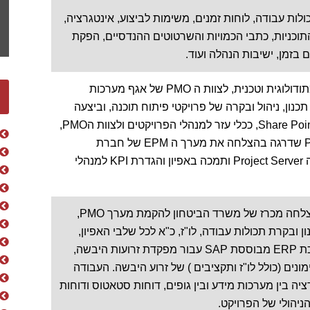
לות עבודה, לוחות זמנים, משימות לביצוע, אינטגרציה,
כניות, כתבי הכמויות והשרטוטים ההנדסיים, הפקת
בזמן, ישיבות הנהלה ועוד.
P.M. Team Ltd מלווה ומייעצת, מתודולוגית וטכנית, לצוות ה PMO של אגף מערכות
נון, ניהול ובקרה של פרויקטי פיתוח תוכנה, וביצעה
אפיון, פיתוח והטמעה של רכיבי Share Point, ככלי עזר למנהלי הפרויקטים ולצוות הPMO,
לניהול הפרויקטים. P.M. Team Ltd שדרגה בהצלחה את מערך ה EPM של חברת
הפניקס לגרסה עדכנית יותר של ה Project Server ותמכה באפיון והגדרת KPI למנהלי
P.M. Team Ltd זכתה וביצעה בהצלחה מכרז של משרד הביטחון להקמת מערך PMO,
PMO, לצורך תכנון ובקרת תכולות עבודה, לו"ז, כ"א לכל שלבי האפיון,
פיתוח, בדיקות והטמעה של מערכת ERP מבוססת SAP עבור מפקדת זרועות היבשה,
ימונים (כולל לו"ז ותקציבים ) של זרוע היבשה. העבודה
רציה בין מערכות מידע ובין גופים, דוחות סטאטוס ודוחות
יהולי של הפרויקט.