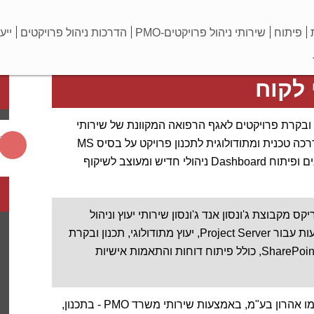
פיתוח
שירותי ניהול פרויקטים-PMO
הדרכות ניהול פרויקטים
ייע
 לקוח
 תכנון ובקרת פרויקטים לאגף הרפואה המקוונת של שירותי
בריאות כללית. העבודה כוללת הדרכה טכנית ומתודולוגית לתכנון פרויקט על בסיס MS
Project Server, כולל ביצוע אפיונים ופיתוח Dashboard ניהולי חדיש ומעוצב לשיקוף
ומריקס מקבוצת ג'ונסון אנד ג'ונסון שירותי יעוץ וניהול
פרויקטים הכוללים הדרכות, הטמעות עבור Project Server, יעוץ מתודולוגי, תכנון ובקרת
פרויקטים ופיתוח כלים על בסיס SharePoint, כולל פיתוח דוחות והתאמות אישיות
P.M. Team Ltd תמכה בחברת חמו אהרון בע"מ, באמצעות שירותי משרד PMO - בתכנון,