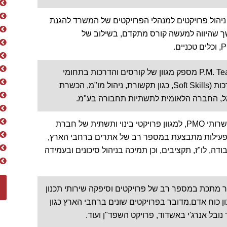
 שני קורסי ניהול פרויקטים למנהלי הפרויקטים של המשרד להגנת
ך שהיווה למעשה קורס מתקדם, בשילוב של
צוות המרצים המנוסה של P.M. Team Ltd מספק מגוון של קורסים והדרכות בתחומי
ניהול, ניהול פרויקטים, מיומנויות רכות (Soft Skills, כגון תקשורת, ניהול מו"מ, הכשרת
אל, החברה הלאומית לתשתיות תחבורה בע"מ.
הצוות של P.M. Team Ltd מספק שרותי PMO, למגוון פרויקטי בינוי ותשתית של חברת
הפעילות מתבצעת במספר רב של אתרים ברחבי הארץ,
ודה, לו"ז, תקציבים, וכן תמיכה בניהול סיכונים ובעמידה
 בחברת כור מתכת במספר רב של פרויקטים וסיפקה שירותי תכנון
ן כוח אדם.מדובר בפרויקטים שונים ברחבי הארץ כגון
נובל אנרג'י באשדוד, פרויקט השפד"ן ועוד.