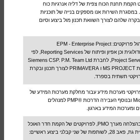
קט הקמת תחנת הכוח צפית של דליה אנרגיות כוח
בה PRMS באשדוד. במסגרת השירות אנו מספקים בנייה של תוכניות
 בקרה שלהם לצורך השוואת תכנון מול ביצוע וסיום
P.M. Team Ltd הקימה מערך לניהול פרויקטים: EPM - Enterprise Project
Management, הכולל תמיכה מתודולוגית וכן אפיון ופיתוח של Reporting Services, לפי
צרכי לקוח, על בסיס נתונים של Project Server, לחברת Siemens CSP. P.M. Team Ltd
המשיכה בשירותי PMO, באמצעות MS PROJECT ו PRIMAVERA לצורך תכנון ובקרת
רויקטי תשתית בספרד.
ה בהצלחה פרויקטי מערכות מידע עבור מחלקת מערכות המידע של
Micron Semiconductors Israel Ltd ובנוסף העבירה הדרכות ®PMP למנהלים
ם ומערכות המידע בארגון.
P.M. Team Ltd הקימה והפעילה בהצלחה מערך PMO, לפרויקטים של הקמת חדר האוכל
ומשרדים חדשים עבור אינטל קריית גת, פאב 28, לשותפות של שני קבלני ביצוע ראשיים: