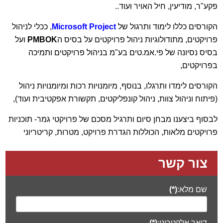
הקורסים כללו לימוד ותרגול של
Microsoft Project
, ככלי לניהול
פרויקטים, מתודולוגיות ניהול פרויקטים על בסיס ה
PMBOK
ועל
בסיס נסיונה של פי.אמ.טים בע"מ בניהול פרויקטים ותמיכה
בפרויקטים,
הקורסים לימדו ותרגלו, בנוסף, מיומנויות רכות ומיומנויות ניהול
(פיתוח וניהול צוות, ניהול קונפליקטים, תקשורת אפקטיבית ועוד),
לבסוף ביצענו מבחן סיום ותרגיל מסכם של פרויקטי גמר- תוכניות
פרויקטים מלאות, הכוללות הגדרת פרויקט, מטרות, קריטריוני
הצלחה,
הקמת WBS
, תוכניות עבודה ב
MS PROJECT
, תקצוב
פרויקטים,
Risk Register
ועוד, שהכינו והציגו משתתפי הקורס
בצוותים.
צור קשר
קיבלנו משובים מצוינים ומחממי לב :), ניתן להתרשם
בעמוד
שם מלא:
(*)
המלצות הקורסים שלנו!
דואר אלקטרוני:
(*)