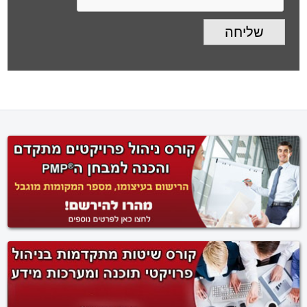
צוות פרויקט
עבור חברת
Omrix Biopharmaceuticals
שליחה
מקבוצת Johnson & Johnson
, באירוח של מלון ענבל ומוזיאון
המדע בירושלים וממשיכה בתהליך הייעוץ הארגוני ע"י מפגשי
Coaching למנהלים, ע"י היועץ הארגוני והמאמן המוסמך של P.M.
Team Ltd !
פי.אמ.טים בע"מ סיפקה בהצלחה שרותי תכנון ובקרה של תוכנית
עבודה, כולל עדכון שינויים ועריכת תיק פרויקט לפרויקט של הסבה
לייצור בעזרת גז טבעי
במפעל נשר-מפעלי מלט ישראליים
ברמלה, תכולת הפרויקט היא
הנחת קו להולכת גז טבעי בלחץ
נמוך, פרויקט שמטרותיו הם הפחתת עלויות וייעול תהליך
ייצור המלט.
P.M. Team Ltd עובדת עם
צוות הפיתוח של בית התוכנה
Clarizen, לצורך מצוינות פונקציונאלית של תוכנת ניהול
הפרויקטים:
Clarizen
.
P.M. Team Ltd תמכה בהצלחה
בתכנון ובקרת פרויקטים
בענף