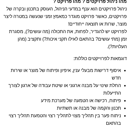
מהו ניהול פרויקטים ? מהו פרויקט ?
Projects
", להכשרת מנהלי פרויקטים בעולם התוכנה ומערכות
ניהול פרויקטים הוא ענף במדעי הניהול, העוסק בתכנון ובקרה של
המידע, כמו גם שיפור מיומנויות ניהול והקניית כלים ושיטות
פרויקטים, כאשר פרויקט מוגדר כמאמץ זמני שנעשה במטרה ליצר
ספציפיים לניהול פרויקטי תוכנה ומערכות מידע.
מוצר, שרות או תוצאה ייחודיים!
לפרויקט יש להגדיר, לפחות, את התכולה (מה עושים?), מסגרת
P.M. Team Ltd סיפקה
שירותי PMO
לניהול, תכנון וביצוע מגה
זמן (מתי עושים? בהתאם לאילו תקני איכות?) ותקציב (מהן
פרויקט של חברת
חמו אהרון בע"מ
במסגרת הקמת תחנת הכח
העלויות?).
בתל צפית ובפרויקטים נוספים, לצורך
ניהול מקצועי, יעיל ומכוון
יעדים
.
דוגמאות לפרוייקטים כוללות:
P.M.Team Ltd סיימה בהצלחה סדרת קורסים של
הכנה למבחן
איסוף דרישות מבעלי ענין, איפיון ופיתוח של מוצר או שירות
הסמכת ה® PMP
, עבור חברת RSA מקבוצת EMC וחברות
חדש
Mobileye, IBM ו- Mellanox Technologies.
החלת שינוי על מבנה ארגוני או שיטת עבודה של ארגון לצורך
התייעלות
P.M. Team Ltd
ניהלה בהצלחה פרויקטי מערכות מידע
עבור
פיתוח, רכישה או הטמעה של מערכת מידע
מחלקת מערכות המידע של
Micron Semiconductors Israel
תכנון והקמה של מבנה או תשתיות
Ltd
ואף העבירה
הדרכות ®PMP
למנהלים ממחלקות ההנדסה,
ניתוח פער בין תהליך מצוי לתהליך רצוי והטמעת תהליך רצוי
ייצור, תהליכים ומערכות המידע בארגון.
בהתאם
P.M. Team Ltd נבחרה להוביל את
קורסי ניהול