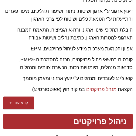
וכ"א, סיכונים, ועד הסגירה
P.M. Team Ltd נבחרה לספק
שירותי PMO, תכנון ובקרת
ייעוץ ארגוני ע"י ארגון ושיטות, ניתוח ושיפור תהליכים, מיפוי פערים
פרויקטים,
עבור פרויקטי תשתיות בדרום הארץ של השותפות
והתייעלות ע"י הטמעת כלים ושיטות לפי צרכי הארגון
אלמור חשמל ואינטר אלקטריק
.
הובלת תהליכי שינוי ארגוני ורה-אורגניזציה, התאמת המבנה
בתאריך ה18/02/19 P.M. Team Ltd סיימה בהצלחה מחזור נוסף
הארגוני למטרות הארגון, כתיבת נהלים ושיטות עבודה
של הקורס הציבורי:"
ניהול פרויקטים מתקדם והכנה למבחן
ה®PMP
", להכשרת מנהלי פרויקטים, כמו גם שיפור מיומנויות
אפיון והטמעת מערכות מידע לניהול פרויקטים, EPM
והקניית כלים ושיטות לניהול פרויקטים.
קורסים בנושאי ניהול פרויקטים, הכנה להסמכת ה-®PMP,
סדנאות מנהלים, מיומנויות רכות, הכשרת צוותים ומנהלים
P.M. Team Ltd מספקת
שירותי ייעוץ לגוף ה PMO
של חברת
Siemens
ישראל ומבצעת "תפירה" של מתודולוגיות ניהול
קואוצ'ינג לעובדים ומנהלים ע"י יועץ ארגוני ומאמן מוסמך
פרויקטים מותאמות לארגון, הדרכות ניהול פרויקטים, תמיכה
הקצאת
מנהל פרויקטים
במיקור חוץ (אאוטסורסינג)
טכנית בניהול פרויקטים ב MS Project Server וכן
פיתוח
והטמעה של Reporting Services
על בסיס ה MS Project
קרא עוד
.
Server
P.M. Team Ltd סיימה בהצלחה מחזור נוסף של הקורס
ניהול פרויקטים
הציבורי:"
שיטות מתקדמות לניהול פרויקטי תוכנה ומערכות
מידע, Advanced methods for Managing Software & IT