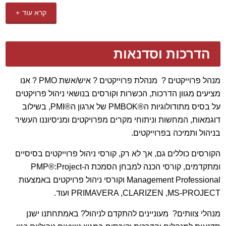
קרא עוד
הפרויקטים הציבוריים של נתיבי ישראל
, החברה הלאומית
לתשתיות תחבורה בע"מ (מע"צ), המתנהל בשיתוף עם
לימודי חוץ של הקריה האקדמית אונו
, ובנוסף המרצים של P.M.
הדרכות וסדנאות
Team Ltd משתלבים בהדרכות של
ניהול פרויקטים, מיומנויות
רכות, ניהול מו"מ וניהול תקשורת
במגוון קורסים משותפים של
נתיבי ישראל ולימודי חוץ של הקריה האקדמית אונו.
מנהל פרוייקטים ? מנהלת פרוייקטים ? איש/אשת PMO ? אנו
מציעים מגוון הדרכות, הכשרות וקורסים בנושאי ניהול פרויקטים
P.M. Team Ltd העבירה סדנה בנושא
AGILE ושיטות לניהול
על בסיס מתודולוגיות ה®PMBOK של ארגון ה®PMI, בשילוב
פרויקטי תוכנה
עבור
אגף בנקאות ישירה של בנק הפועלים
.
דוגמאות, המחשות וניתוחי מקרים מפרויקטים ומניסיוננו העשיר
בניהול ותמיכה בפרוייקטים.
P.M. Team Ltd
מספקת
שרותי PMO
, לפרויקטי בינוי ותשתית של
חברת אפקון התקנות ושירותים בע"מ
, באתרי לקוח ברחבי
הקורסים כוללים גם, אך לא רק, קורסי ניהול פרוייקטים בסיסיים
הארץ, ומבצעת
תכנון ובקרה של תכולות
עבודה, לוחות זמנים,
ומתקדמים, קורסי הכנה למבחן הסמכת ה-PMP®:Project
סיכונים ותקציבים.
Management Professional וקורסי ניהול פרויקטים באמצעות
PRIMAVERA ,CLARIZEN ,MS-PROJECT ועוד.
P.M. Team Ltd סיימה בהצלחה
קורס
ניהול פרויקטים מתקדם
,
כולל הדרכת
MS-Project
, עבור
חברת Omrix מקבוצת
מנהלי צוותים? מעוניינים להתקדם לניהול? באמתחתנו ישנן
.
Johnson & Johnson