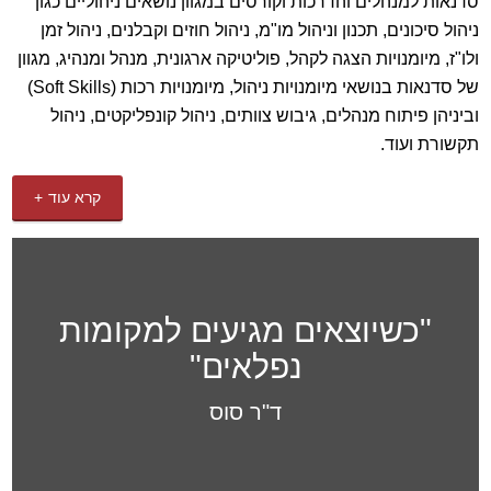
סדנאות למנהלים והדרכות וקורסים במגוון נושאים ניהוליים כגון
ניהול סיכונים, תכנון וניהול מו"מ, ניהול חוזים וקבלנים, ניהול זמן
קורס ניהול פרויקטים מתקדם והכנה למבחן הסמכת ה PMP חדש
ולו"ז, מיומנויות הצגה לקהל, פוליטיקה ארגונית, מנהל ומנהיג, מגוון
של חברת P.M. Team יפתח בתאריך 14.02.2019. הקורס יפתח
של סדנאות בנושאי מיומנויות ניהול, מיומנויות רכות (Soft Skills)
בתל אביב ומיועד למנהלי פרויקטים, אנשי PMO, תומכי פרויקטים
וביניהן פיתוח מנהלים, גיבוש צוותים, ניהול קונפליקטים, ניהול
וכל מי שמעוניין להתפתח בתחום ניהול הפרויקטים.
הרשמו עכשיו
תקשורת ועוד.
קרא עוד
"כשיוצאים מגיעים למקומות
נפלאים"
ד"ר סוס