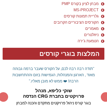
מבחן לציון בקורס PMP
MS-PROJECT
גלריית תמונות קורסים
הקורסים הציבוריים הקרובים
מאמרים
ניוזלטרים
הטמעת ג'ירה
המלצות בוגרי קורסים
דן שלום רב,
רצינו להודות אישית על הקורס המלמד
והמועיל.
עשית לנו "סדר" בשימוש מושכל
MS
PROJECT
בכלי
ה
וכיצד ניתן לרתום אותו לטובתנו ולא
אותנו לטובתו...
תודה על המקצועיות המרשימה, על הידע
הרב ועל העצות החשובות.
אין דומה לימוד כלי מסוג זה
ממומחה תוכן עם ניסיון רב שעוסק באופן פעיל בניהול
הפרויקטים, ללימוד קורס "בית ספר"
סטנדרטי.
אין ספק