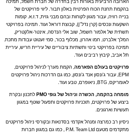
הארובה הרביעית באורות רבין בחדרה של חברת חשמל, תמיכה
בהקמת תחנת הכוח הפרטית באלון תבור. ליווי פרויקטים של
בנייה רוויה, עבור מגוון לקוחות ובהם מבני גזית, ד.ז.א. קומות
השקעות ונכסים (קרן נדל"ן), קבוצת דוראל ועוד. תמיכה בפרויקטי
תשתית של אלמור חשמל, שוב אלי הנדסה, אינטר-אלקטריק,
המלך אלברט, חמו אהרון, מכלוף בכור, סמי זעטוט עבודות מתכת.
תמיכה בפרויקטי בינוי ותשתיות ציבוריים של עיריית חריש, עיריית
תל אביב, קיבוץ רביבים ועוד.
פרויקטים בעולם הפארמה
, הקמת מערך לניהול פרויקטים,
EPM, עבור ג'ונסון אנד ג'ונסון, כמו גם הדרכות ניהול פרויקטים
לאומריקס, BTG, ניאופרם, טבע ועוד.
מומחה בהקמה, הכשרה וניהול של גופי PMO
לתכנון ובקרת
ביצוע של פרויקטים, תוכניות פרויקטים ותפעול שוטף במגוון
תעשיות וארגונים.
ניסיון רב כמרצה ומנהל אקדמי בסדנאות ובקורסי ניהול פרויקטים
מתקדמים מטעם P.M. Team Ltd , כמו גם במגוון חברות