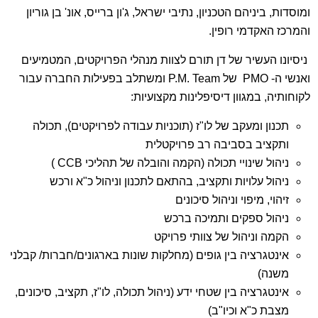
ומוסדות, ביניהם הטכניון, נתיבי ישראל, ג'ון ברייס, אונ' בן גוריון
והמרכז האקדמי רופין.
ניסיונו העשיר של דן תורם לצוות מנהלי הפרויקטים, המטמיעים
ואנשי ה- PMO של P.M. Team ומשתלב בפעילות החברה עבור
לקוחותיה, במגוון דיסיפלינות מקצועיות:
תכנון ומעקב של לו"ז (תוכניות עבודה לפרויקטים), תכולה
ותקציב בסביבה רב פרויקטלית
ניהול שינויי תכולה (הקמה והובלה של תהליכי CCB )
ניהול עלויות ותקציב, בהתאם לתכנון וניהול כ"א ורכש
זיהוי, מיפוי וניהול סיכונים
ניהול ספקים ותמיכה ברכש
הקמה וניהול של צוותי פרויקט
אינטגרציה בין גופים (מחלקות שונות בארגונים/חברות/ קבלני
משנה)
אינטגרציה בין שטחי ידע (ניהול תכולה, לו"ז, תקציב, סיכונים,
מצבת כ"א וכיו"ב)