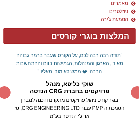
ניוזלטרים
הטמעת ג'ירה
המלצות בוגרי קורסים
דן שלום רב,
רצינו להודות אישית על הקורס המלמד
והמועיל.
עשית לנו "סדר" בשימוש מושכל
MS
PROJECT
בכלי
ה
וכיצד ניתן לרתום אותו לטובתנו ולא
אותנו לטובתו...
תודה על המקצועיות המרשימה, על הידע
הרב ועל העצות החשובות.
אין דומה לימוד כלי מסוג זה
ממומחה תוכן עם ניסיון רב שעוסק באופן פעיל בניהול
הפרויקטים, ללימוד קורס "בית ספר"
סטנדרטי.
אין ספק
שהבחירה בך להעברת הקורס הייתה בחירה מוצלחת
ביותר.
אנחנו מצפים בסקרנות לבחון את עצמנו במבחן
המעשה בשטח.
בוודאי נמשיך להיות בקשר עם
התקדמות היישום בפועל.
תודה ובהערכה רבה,