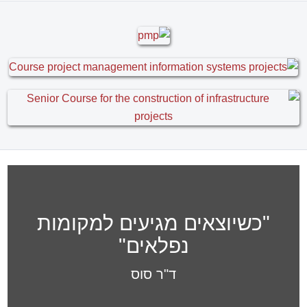
אהרון וייס , מנהל הנדסה, חברת ריאון
מקבוצת פלסאון
MS Project בוגר קורס
בשילוב עקרונות בקרה ותכנון