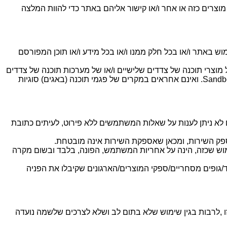
וכר מוצרים כזה או אחר ו/או קישור אליהם באתר כדי להוות המלצה
 באתר ו/או בכל חלק ממנו ו/או בכל מידע ו/או תוכן המפורסם
מוצרי תוכנה של צדדים שלישיים ו/או של מערכות תוכנה של צדדים
שלישיים, כגון אבל לא רק, מוצרים של חברת Microsoft Corporation , מוצרים של חברת Clarizen Ltd., מוצרים של , Sandbox Model Ltd. ואינם אחראים במקרים של פגמי תוכנה (באגים) סוגיות
ם לא ניתן לענות על שאלות המשתמשים ללא פירוט, לעיתים כתובת
פק השירות, ומכאן שאספקת השירות אינה מובטחת.
 שימוש שכזה, הינה על אחריות המשתמש, הפונה, בלבד ובשום מקרה
גופים מסחריים/ספקי המוצרים/הארגונים שקיבלו את הפניה
 ,לרבות בגין שימוש שלא בתום לב ושלא לצרכים שלשמה נועדה