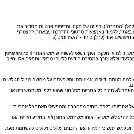
/משתמש יקר, אנו מודים לך על כי בחרת להיכנס לאתר pmteam.co.il (להלן "האתר", ו/או "אתר") המנוהל ע"י חברת P.M. Team Ltd (להלן "החברה"). דף זה של תקנון ומדיניות פרטיות מסדיר את
מים באתר, ללמוד באמצעות סרטוני ההדרכה שבאתר, להצטרף
חיפושים ועוד (להלן ביחד - "השירותים").
גלישה ו/או כניסה לאתר ו/או שימוש בשירותים המוצעים באתר מבטאת ומהווה הסכמה מצדך לתנאי תקנון זה. אם אינך מסכים לתנאי השימוש, כולם או חלקם, אינך רשאי לעשות שימוש באתר pmteam.co.il
לעדי וללא צורך במסירת הודעה כלשהי מראש ותנאים אלו יחייבו
ע למהימנותם, דיוקם, אמינותם, והשפעתם על מחשבים של הגולשים
ם.
 האתר לא תהיה כל אחריות מכל סוג שהוא כלפי משתמש כזה או
ת על אחריותו בלבד ומסיר מהחברה וממפעילי האתר כל אחריות.
 הנוגע לשימוש ע"י אותו משתמש בתוכן ו/או במידע הקיים ו/או
ידוע למשתמש כי המידע ו/או התכנים עלולים ויכולים להשתנות מעת