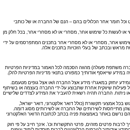
קסט וכל חומר אחר הכלולים בהם – הנם של החברה או של כותבי
שי או לעשות כל שימוש אחר, מסחרי או לא מסחרי אחר, בכל חלק מן
ל שימוש אחר, מסחרי או לא מסחרי אחר בתכנים המתפרסמים על ידי
שת מראש ובכתב של בעלי הזכויות בתכנים אלה.
וד איתם החברה משתפת פעולה) מהווה הסכמה לכל האמור במדיניות הפרטיות
במידע שייאסף אודותיך כמפורט בתנאי מדיניות הפרטיות להלן.
ידע יוחזק במאגר/י מידע אצל החברה ו/או אצל גופים מטעמם.
 פעילות שיווקית אחרת שתבוצע על-ידי החברה בעצמה או בשיתוף
ו/או ניתוח. החברה תהיה רשאית להעביר את המידע לצדדים שלישיים
בכל אמצעי תקשורת (כולל דואר אלקטרוני, דואר ישראל,
אליהם נרשם באתר באמצעות פניה בכתב לכתובת הדואר האלקטרוני
רבות פרטים מזהים, פרטי התקשרות וכו'. אינך חייב על פי חוק
ע אודותיך לגורמים הרלוונטיים לרבות מוסדות לימוד וגופים