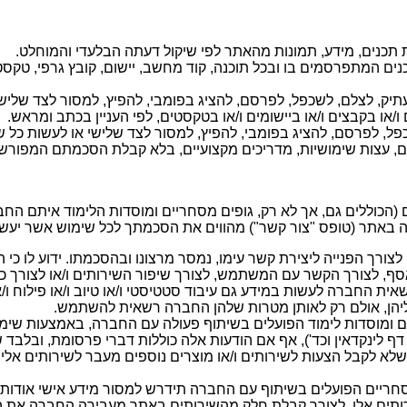
 תכנים, מידע, תמונות מהאתר לפי שיקול דעתה הבלעדי והמוחלט.
בתכנים המתפרסמים בו ובכל תוכנה, קוד מחשב, יישום, קובץ גרפי, ט
עתיק, לצלם, לשכפל, לפרסם, להציג בפומבי, להפיץ, למסור לצד שלי
ו בקבצים ו/או ביישומים ו/או בטקסטים, לפי העניין בכתב ומראש.
שכפל, לפרסם, להציג בפומבי, להפיץ, למסור לצד שלישי או לעשות כ
מרים, עצות שימושיות, מדריכים מקצועיים, בלא קבלת הסכמתם המפור
ודעה לצדדים שלישיים (הכוללים גם, אך לא רק, גופים מסחריים ומוסדות הלימ
 באתר (טופס "צור קשר") מהווים את הסכמתך לכל שימוש אשר יעשה 
 הפנייה ליצירת קשר עימו, נמסר מרצונו ובהסכמתו. ידוע לו כי המ
ף, לצורך הקשר עם המשתמש, לצורך שיפור השירותים ו/או לצורך כל
שאית החברה לעשות במידע גם עיבוד סטטיסטי ו/או טיוב ו/או פילוח 
הן, אולם רק לאותן מטרות שלהן החברה רשאית להשתמש.
ומוסדות לימוד הפועלים בשיתוף פעולה עם החברה, באמצעות שימוש 
ש שלא לקבל הצעות לשירותים ו/או מוצרים נוספים מעבר לשירותים 
חריים הפועלים בשיתוף עם החברה תידרש למסור מידע אישי אודותיך ל
תים אלו. לצורך קבלת חלק מהשירותים באתר מעבירה החברה את המיד