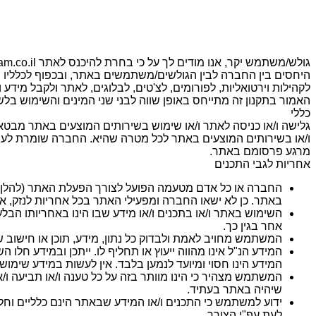
היחסים בין החברה לבין הגולשים/משתמשים באתר, ובכפוף לכלליו 
לקהילות וירטואליות, לפורומים, לצ'טים, לבלוגים, לאתר ולקבל מידע 
האמור בתקנון זה מתייחס באופן שווה לבני שני המינים והשימוש בלש
כללי
ו/או בשירותים המוצעים באתר לכל מטרה שהיא. החברה שומרת לעצמ
מרגע פרסומם באתר.
אחריות לגבי התכנים
החברה או כל אדם מטעמה הפועל לצורך הפעלת האתר (להלן: "
באתר. כן לא ישאו החברה ומפעילי האתר בכל אחריות לנזק, אי 
השימוש באתר ו/או בתכנים ו/או מידע שבו הינו באחריותו הב
אחר בגין כך.
המשתמש מחויב לאמת ולבדוק כל נתון, מידע, תוכן או חישוב
המידע הנ"ל אינו מהווה ייעוץ או תחליף לו. ייתכן ובמידע ח
המידע הינו חסוי ומיועד לנמען בלבד. אין לעשות במידע שימוש 
המשתמש מצהיר כי הינו מוותר בזה על כל טענה ו/או תביעה ו/א
שיהיה באתר בעתיד.
ידוע למשתמש כי התכנים ו/או המידע שבאתר הינם כלליים וחלקי
לעת עפ"י הצורך.