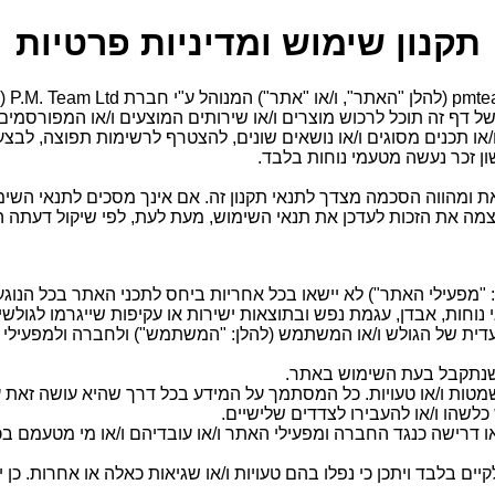
תקנון שימוש ומדיניות פרטיות
גולש
של דף זה תוכל לרכוש מוצרים ו/או שירותים המוצעים ו/או המפורס
ו/או תכנים מסוגים ו/או נושאים שונים, להצטרף לרשימות תפוצה, לבצע 
ון זכר נעשה מטעמי נוחות בלבד.
ה את הזכות לעדכן את תנאי השימוש, מעת לעת, לפי שיקול דעתה הב
מפעילי האתר") לא יישאו בכל אחריות ביחס לתכני האתר בכל הנוג
נוחות, אבדן, עגמת נפש ובתוצאות ישירות או עקיפות שייגרמו לגולשי
לעדית של הגולש ו/או המשתמש (להלן: "המשתמש") ולחברה ולמפעילי
 שנתקבל בעת השימוש באתר.
לו השמטות ו/או טעויות. כל המסתמך על המידע בכל דרך שהיא עושה זא
כלשהו ו/או להעבירו לצדדים שלישיים.
ו דרישה כנגד החברה ומפעילי האתר ו/או עובדיהם ו/או מי מטעמם בכל
ים בלבד ויתכן כי נפלו בהם טעויות ו/או שגיאות כאלה או אחרות. כן 