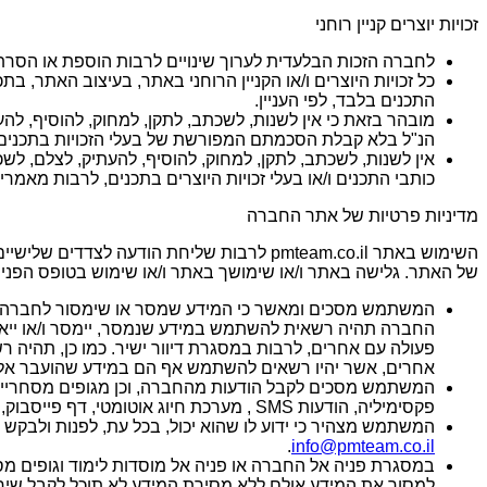
זכויות יוצרים קניין רוחני
לחברה הזכות הבלעדית לערוך שינויים לרבות הוספת או הסרת
כל זכויות היוצרים ו/או הקניין הרוחני באתר, בעיצוב האתר, 
התכנים בלבד, לפי העניין.
מובהר בזאת כי אין לשנות, לשכתב, לתקן, למחוק, להוסיף, לה
הנ"ל בלא קבלת הסכמתם המפורשת של בעלי הזכויות בתכנים ו/א
אין לשנות, לשכתב, לתקן, למחוק, להוסיף, להעתיק, לצלם, ל
כותבי התכנים ו/או בעלי זכויות היוצרים בתכנים, לרבות מא
מדיניות פרטיות של אתר החברה
השימוש באתר pmteam.co.il לרבות שליחת ה
של האתר. גלישה באתר ו/או שימושך באתר ו/או שימוש בטופס הפניה
המשתמש מסכים ומאשר כי המידע שמסר או שימסור לחברה לצורך
החברה תהיה רשאית להשתמש במידע שנמסר, יימסר ו/או ייאס
פעולה עם אחרים, לרבות במסגרת דיוור ישיר. כמו כן, תהיה ר
אחרים, אשר יהיו רשאים להשתמש אף הם במידע שהועבר אלי
המשתמש מסכים לקבל הודעות מהחברה, וכן מגופים מסחריים 
פקסימיליה, הודעות SMS , מערכת חיוג אוטומטי, דף פייסבוק, דף לינקדאין וכד'), אף אם הודעות אלה כוללות דברי פרסומת, ובלבד שהן מתייחסות לשירותים של החברה או לשירותים מסוג דומה.
המשתמש מצהיר כי ידוע לו שהוא יכול, בכל עת, לפנות ולבק
.
info@pmteam.co.il
במסגרת פניה אל החברה או פניה אל מוסדות לימוד וגופים מס
למסור את המידע אולם ללא מסירת המידע לא תוכל לקבל שירו