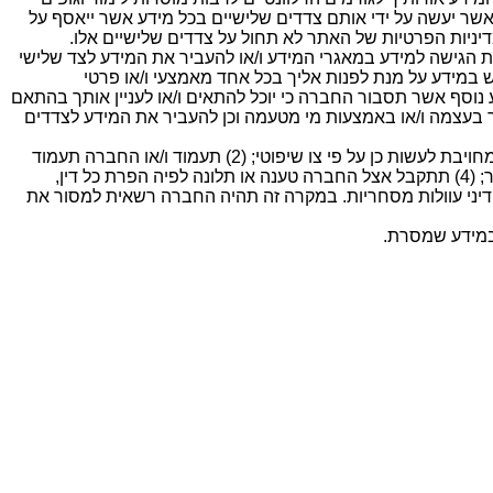
ר יעשה על ידי אותם צדדים שלישיים בכל מידע אשר ייאסף על
מדיניות הפרטיות של האתר לא תחול על צדדים שלישיים אלו.
הגישה למידע במאגרי המידע ו/או להעביר את המידע לצד שלישי
 במידע על מנת לפנות אליך בכל אחד מאמצעי ו/או פרטי
ע נוסף אשר תסבור החברה כי יוכל להתאים ו/או לעניין אותך בהתאם
יך בעצמה ו/או באמצעות מי מטעמה וכן להעביר את המידע לצדדים
בנוסף לאמור לעיל, תהיה החברה רשאית למסור מידע אישי אודותיך לצדדים שלישיים, בכל אחד מהמקרים בהם (1) תהיה החברה מחויבת לעשות כן על פי צו שיפוטי; (2) תעמוד ו/או החברה תעמוד
בפני איום שינקטו כנגדה צעדים משפטיים (פליליים או אזרחיים) בגין פעולות שנעשו על ידך באתר; (3) הפרת את תנאי השימוש באתר; (4) תתקבל אצל החברה טענה או תלונה לפיה הפרת כל דין,
ין או דיני עוולות מסחריות. במקרה זה תהיה החברה רשאית למסור את
במידע שמסרת.