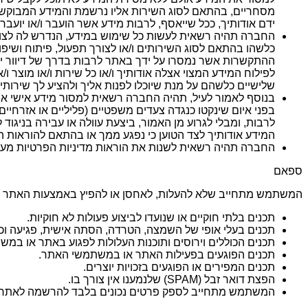
מסחריים, בהתאם לסוג השירות אליו נרשמת והמידע המבוקש 
ידם אודותיך, ככל שייאסף, לרבות מידע אשר הועבר ו/או יועבר
החברה תהיה רשאית לעשות כל שימוש במידע, הנדרש לה לצור
כלשהו בהתאם לסוג השירותים ו/או לצורך תפעול, פיתוח ושיפ
ההתקשרות אשר נמסרו על ידך באתר לרבות בדרך של דיוור ישיר 
לפילוח המידע המצוי אצלה אודותיך ו/או כל שירות ו/או מוצ
שלישיים כלשהם על מנת שיוכלו לפנות אליך ולהציע לך שירותים
לרבות, ומבלי לגרוע מן האמור, ביצעת עוולה או עבירה בניגוד ל
המידע אודותיך לצד הטוען כי נפגע ממך או בהתאם להוראות הצ
החברה תהיה רשאית לשנות את הוראות מדיניות הפרטיות מעת
ספאם
המשתמש מתחייב שלא להעלות, לאחסן או להפיץ באמצעות האתר תכ
תכנים בלתי חוקיים או שנועדו לביצוע פעולות לא חוקיות.
תכנים בעלי אופי של השמצה, הטרדה, הסתה אישית, פגיעה וכו'
תכנים הכוללים וירוסים ותוכנות העלולות לפגוע באתר או במ
תכנים הפוגעים בפעילות האתר או במשתמשי האתר.
תכנים המפירים או הפוגעים בזכויות יוצרים.
הפצת דואר זבל (SPAM) שלנמענו אין צורך בו.
המשתמש מתחייב לספק פרטים נכונים בלבד להרשמה לאתר.