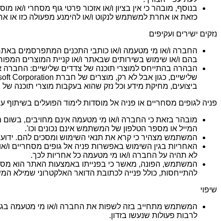
בנוסף, מובהר כי אין בציון ו/או אזכור פרטי גוף מסחרי ו/או מו
כזאת או אחרת למשתמש לנקוט ו/או להימנע מפעולה כזו או אח
נזקים ישירים ועקיפים
החברה ו/או מי מטעמה ו/או כותבי התכנים המתפרסמים באתר, 
בהם ו/או שימוש בשירותים שבאתר ו/או קניית המוצרים המפו
הבהרה בהתייחס למוצרי תוכנה של צדדים שלישיים: החברה או 
ביצועים, מחיקת מידע וכל נזק שהוא בעקבות מוצרי תוכנה של 
פניה לגופים מסחריים או פניה אל מוסדות לימוד הפועלים בשיתוף ע
מובהר בזאת כי החברה ו/או מי מטעמה אינם מחויבים, בשום מ
המייל או מספר הטלפון של המשתמש אינם נכונים וכו'.
המשתמש מצהיר כי קרא את תנאי השימוש ומסכים להם. ידוע
האחריות בגין השימוש באפשרות פניה אל גופים מסחריים ו/או 
לא תהיה על החברה ו/או מי מטעמה כל אחריות לכך.
המשתמש, הפונה, מאשר כי בפנייתו באמצעות האתר הוא מסכים
להתייחסות, כולל פנייה לכתובת הדואר האלקטרוני שמילא המשת
שיפוי
המשתמש מתחייב בזה לשפות את החברה ו/או מי מטעמה בגין כ
לרבות פעולות שנעשו בזדון.